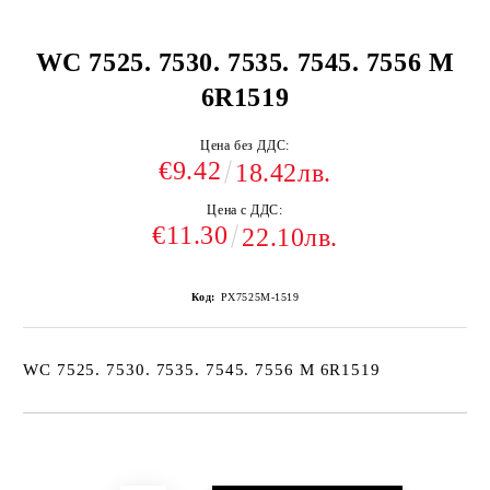
WC 7525. 7530. 7535. 7545. 7556 M
6R1519
Цена без ДДС:
€9.42
18.42лв.
Цена с ДДС:
€11.30
22.10лв.
Код:
PX7525M-1519
WC 7525. 7530. 7535. 7545. 7556 M 6R1519
Добави в желани