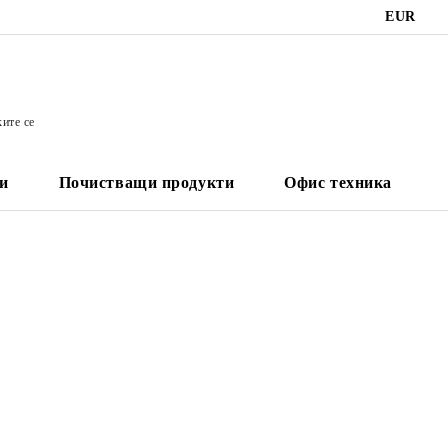
EUR
ките се
и
Почистващи продукти
Офис техника