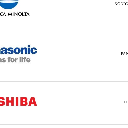
KONIC
PA
T