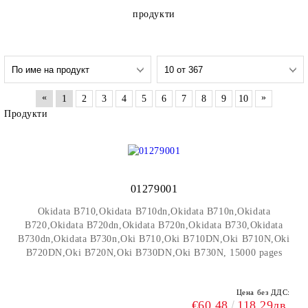
продукти
«
»
1
2
3
4
5
6
7
8
9
10
Продукти
01279001
Okidata B710,Okidata B710dn,Okidata B710n,Okidata
B720,Okidata B720dn,Okidata B720n,Okidata B730,Okidata
B730dn,Okidata B730n,Oki B710,Oki B710DN,Oki B710N,Oki
B720DN,Oki B720N,Oki B730DN,Oki B730N, 15000 pages
Цена без ДДС:
€60.48
118.29лв.