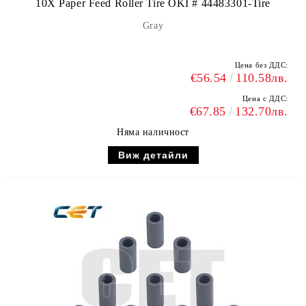
10X Paper Feed Roller Tire OKI # 44483301-Tire
Gray
Цена без ДДС:
€56.54
110.58лв.
Цена с ДДС:
€67.85
132.70лв.
Няма наличност
Виж детайли