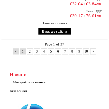
€32.64
63.84лв.
Цена с ДДС:
€39.17
76.61лв.
Няма наличност
Виж детайли
Page 1 of 37
«
»
1
2
3
4
5
6
7
8
9
10
Новини
Абонирай се за новини
Виж всички