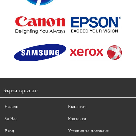
Бързи връзки:
Начало
Екология
За Нас
Контакти
Вход
Условия за ползване