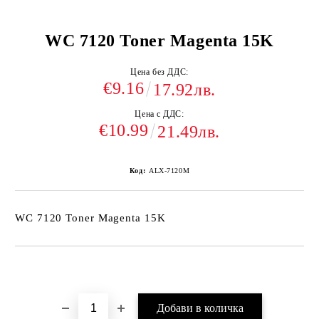
WC 7120 Toner Magenta 15K
Цена без ДДС:
€9.16
17.92лв.
Цена с ДДС:
€10.99
21.49лв.
Код:
ALX-7120M
WC 7120 Toner Magenta 15K
Добави в желани