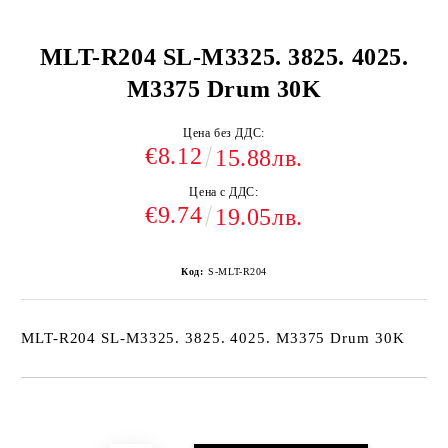
MLT-R204 SL-M3325. 3825. 4025.
M3375 Drum 30K
Цена без ДДС:
€8.12
15.88лв.
Цена с ДДС:
€9.74
19.05лв.
Код:
S-MLT-R204
MLT-R204 SL-M3325. 3825. 4025. M3375 Drum 30K
Добави в желани