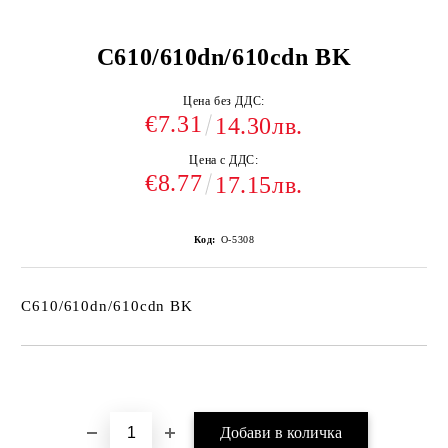
C610/610dn/610cdn BK
Цена без ДДС:
€7.31
14.30лв.
Цена с ДДС:
€8.77
17.15лв.
Код:
O-5308
C610/610dn/610cdn BK
Добави в желани