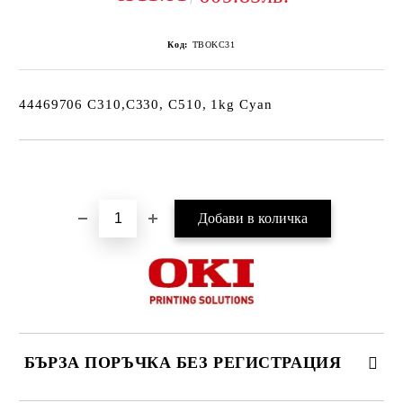
Код:
TBOKC31
44469706 C310,C330, C510, 1kg Cyan
Добави в желани
БЪРЗА ПОРЪЧКА БЕЗ РЕГИСТРАЦИЯ