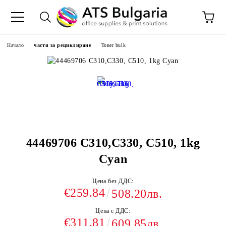
Начало
части за рециклиране
Toner bulk
44469706 C310,C330, C510, 1kg
Cyan
Цена без ДДС:
€259.84
508.20лв.
Цена с ДДС:
€311.81
609.85лв.