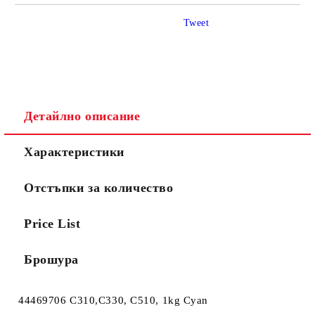
САМО ПОПЪЛНЕТЕ 4 ПОЛЕТА
Tweet
Детайлно описание
Ние ще се свържем с вас в рамките на работния ден.
Характеристики
Отстъпки за количество
Price List
Брошура
44469706 C310,C330, C510, 1kg Cyan