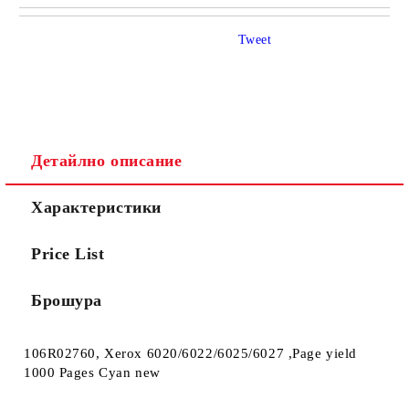
САМО ПОПЪЛНЕТЕ 4 ПОЛЕТА
Tweet
Детайлно описание
Ние ще се свържем с вас в рамките на работния ден.
Характеристики
Price List
Брошура
106R02760, Xerox 6020/6022/6025/6027 ,Page yield
1000 Pages Cyan new