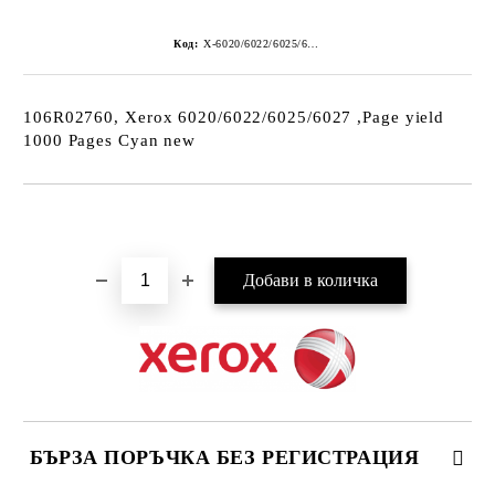
Код:
X-6020/6022/6025/6027C_COMP
106R02760, Xerox 6020/6022/6025/6027 ,Page yield
1000 Pages Cyan new
Добави в желани
БЪРЗА ПОРЪЧКА БЕЗ РЕГИСТРАЦИЯ