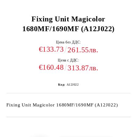
Fixing Unit Magicolor
1680MF/1690MF (A12J022)
Цена без ДДС:
€133.73
261.55лв.
Цена с ДДС:
€160.48
313.87лв.
Код:
A12J022
Fixing Unit Magicolor 1680MF/1690MF (A12J022)
Добави в желани