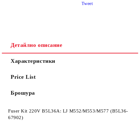
Tweet
Детайлно описание
Ние ще се свържем с вас в рамките на работния ден.
Характеристики
Price List
Брошура
Fuser Kit 220V B5L36A: LJ M552/M553/M577 (B5L36-
67902)