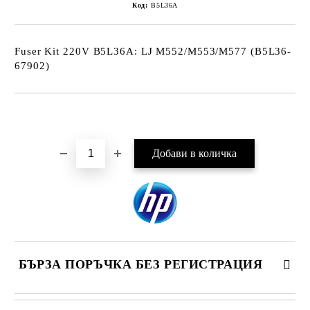
Код:
B5L36A
Fuser Kit 220V B5L36A: LJ M552/M553/M577 (B5L36-
67902)
Добави в желани
БЪРЗА ПОРЪЧКА БЕЗ РЕГИСТРАЦИЯ
САМО ПОПЪЛНЕТЕ 4 ПОЛЕТА