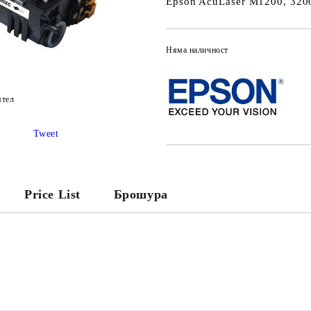
Epson AcuLaser M1200, 320
Няма наличност
ятел
Tweet
Price List
Брошура