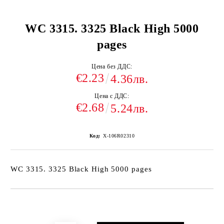
WC 3315. 3325 Black High 5000
pages
Цена без ДДС:
€2.23
4.36лв.
Цена с ДДС:
€2.68
5.24лв.
Код:
X-106R02310
WC 3315. 3325 Black High 5000 pages
Добави в желани