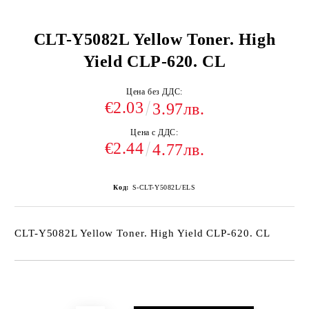
CLT-Y5082L Yellow Toner. High
Yield CLP-620. CL
Цена без ДДС:
€2.03
3.97лв.
Цена с ДДС:
€2.44
4.77лв.
Код:
S-CLT-Y5082L/ELS
CLT-Y5082L Yellow Toner. High Yield CLP-620. CL
Добави в желани