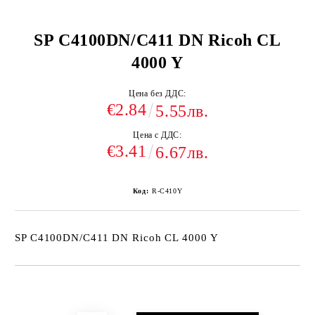
SP C4100DN/C411 DN Ricoh CL
4000 Y
Цена без ДДС:
€2.84
5.55лв.
Цена с ДДС:
€3.41
6.67лв.
Код:
R-C410Y
SP C4100DN/C411 DN Ricoh CL 4000 Y
Добави в желани