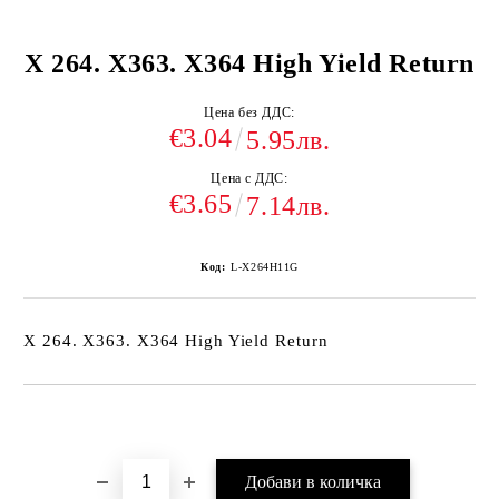
X 264. X363. X364 High Yield Return
Цена без ДДС:
€3.04
5.95лв.
Цена с ДДС:
€3.65
7.14лв.
Код:
L-X264H11G
X 264. X363. X364 High Yield Return
Добави в желани