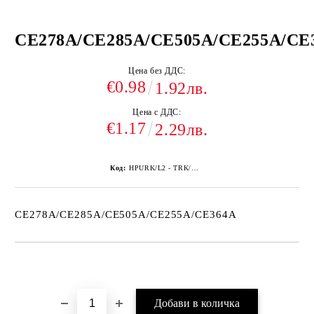
CE278A/CE285A/CE505A/CE255A/CE
Цена без ДДС:
€0.98
1.92лв.
Цена с ДДС:
€1.17
2.29лв.
Код:
HPURK/L2 - TRK/M13
CE278A/CE285A/CE505A/CE255A/CE364A
Добави в желани