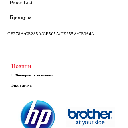
Price List
Брошура
CE278A/CE285A/CE505A/CE255A/CE364A
Новини
Абонирай се за новини
Виж всички