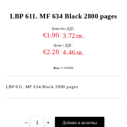
LBP 611. MF 634 Black 2800 pages
Цена без ДДС:
€1.90
3.72лв.
Цена с ДДС:
€2.28
4.46лв.
Код:
C-045HK
LBP 611. MF 634 Black 2800 pages
Добави в желани