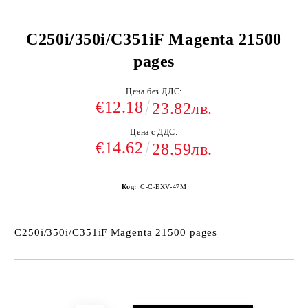
C250i/350i/C351iF Magenta 21500
pages
Цена без ДДС:
€12.18
23.82лв.
Цена с ДДС:
€14.62
28.59лв.
Код:
C-C-EXV-47M
C250i/350i/C351iF Magenta 21500 pages
Добави в желани