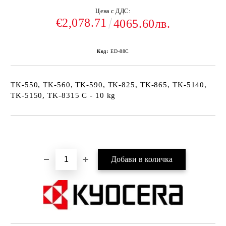
Цена с ДДС:
€2,078.71
4065.60лв.
Код:
ED-88C
TK-550, TK-560, TK-590, TK-825, TK-865, TK-5140,
TK-5150, TK-8315 C - 10 kg
Добави в желани