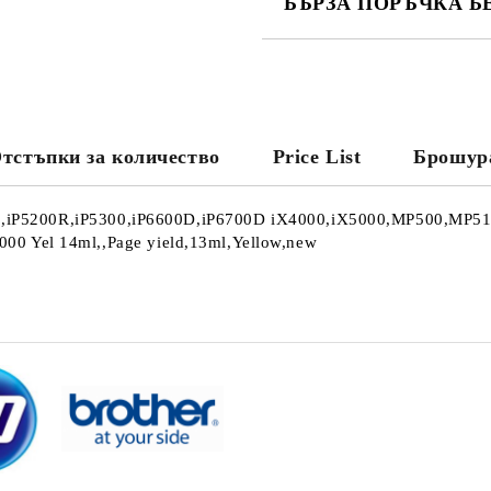
БЪРЗА ПОРЪЧКА Б
САМО ПОПЪЛНЕТЕ 4 ПОЛЕТА
тстъпки за количество
Price List
Брошур
Ние ще се свържем с вас в рамки
00,iP5200R,iP5300,iP6600D,iP6700D iX4000,iX5000,MP500,MP
Yel 14ml,,Page yield,13ml,Yellow,new