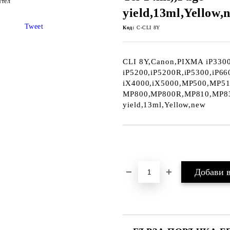
ятел
yield,13ml,Yellow,
Tweet
Код:
C-CLI 8Y
CLI 8Y,Canon,PIXMA iP3300
iP5200,iP5200R,iP5300,iP6
iX4000,iX5000,MP500,MP5
MP800,MP800R,MP810,MP83
yield,13ml,Yellow,new
Добави в желани