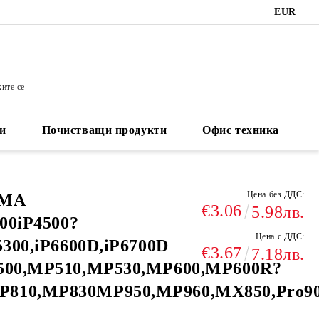
EUR
ките се
и
Почистващи продукти
Офис техника
Цена без ДДС:
XMA
€3.06
5.98лв.
300iP4500?
Цена с ДДС:
5300,iP6600D,iP6700D
€3.67
7.18лв.
P500,MP510,MP530,MP600,MP600R?
P810,MP830MP950,MP960,MX850,Pro9