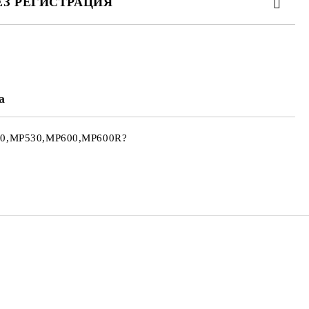
ЕЗ РЕГИСТРАЦИЯ
а
те на работния ден.
510,MP530,MP600,MP600R?