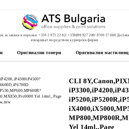
н за заявки и поръчки: +359 2 975 22 02/ +359899 927 200/ 0700 17 088 Достав
извършват посредством куриерски фирми
и
Оригинални тонери
Оригинални мастилниц
CLI 8Y,Canon,PI
iP3300,iP4200,iP4
iP5200,iP5200R,iP
iX4000,iX5000,M
MP800,MP800R,M
Yel 14ml,,Page