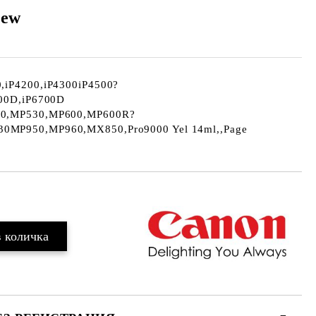
new
,iP4200,iP4300iP4500?
600D,iP6700D
10,MP530,MP600,MP600R?
0MP950,MP960,MX850,Pro9000 Yel 14ml,,Page