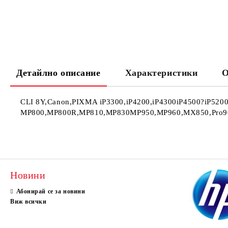
Детайлно описание
Характеристики
О
CLI 8Y,Canon,PIXMA iP3300,iP4200,iP4300iP4500?iP52
MP800,MP800R,MP810,MP830MP950,MP960,MX850,Pro9000 
Новини
Абонирай се за новини
Виж всички