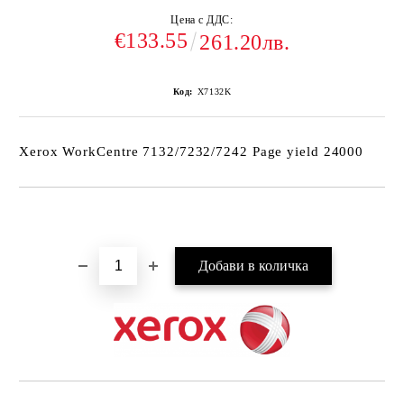
Цена с ДДС:
€133.55
261.20лв.
Код:
X7132K
Xerox WorkCentre 7132/7232/7242 Page yield 24000
Добави в желани