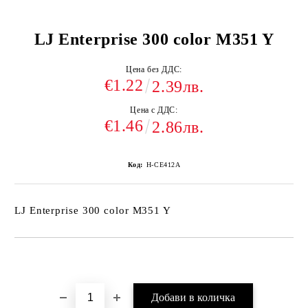
LJ Enterprise 300 color M351 Y
Цена без ДДС:
€1.22
2.39лв.
Цена с ДДС:
€1.46
2.86лв.
Код:
H-CE412A
LJ Enterprise 300 color M351 Y
Добави в желани