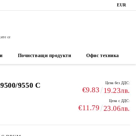
EUR
ките се
и
Почистващи продукти
Офис техника
Цена без ДДС:
 9500/9550 C
€9.83
19.23лв.
Цена с ДДС:
€11.79
23.06лв.