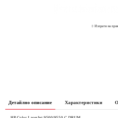
Изпрати на при
Детайлно описание
Характеристики
О
HP Color LaserJet 9500/9550 C DRUM