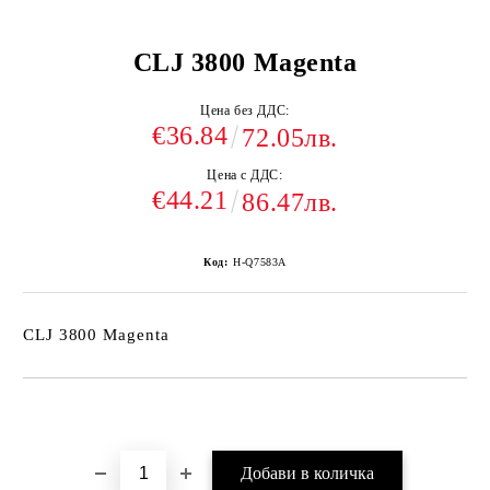
CLJ 3800 Magenta
Цена без ДДС:
€36.84
72.05лв.
Цена с ДДС:
€44.21
86.47лв.
Код:
H-Q7583A
CLJ 3800 Magenta
Добави в желани