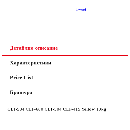
САМО ПОПЪЛНЕТЕ 4 ПОЛЕТА
Tweet
Детайлно описание
Ние ще се свържем с вас в рамките на работния ден.
Характеристики
Price List
Брошура
CLT-504 CLP-680 CLT-504 CLP-415 Yellow 10kg