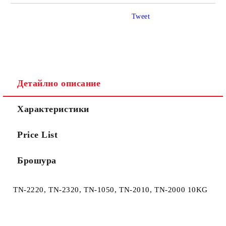
САМО ПОПЪЛНЕТЕ 4 ПОЛЕТА
Tweet
Детайлно описание
Ние ще се свържем с вас в рамките на работния ден.
Характеристики
Price List
Брошура
TN-2220, TN-2320, TN-1050, TN-2010, TN-2000 10KG